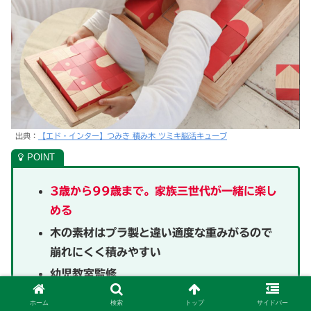
出典：
【エド・インター】つみき 積み木 ツミキ脳活キューブ
3歳から99歳まで。家族三世代が一緒に楽し
める
木の素材はプラ製と違い適度な重みがるので
崩れにくく積みやすい
幼児教室監修
感覚統合や手先の器用さの向上
ホーム
検索
トップ
サイドバー